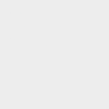
ГЛАВНЫЙ ТРЕНЕР
Образование:
- 2014 – лицензия B UEFA
- РГУФКСМиТ, Кафедра Теории и Методики футбола
Опыт:
- 1992-1998 – Футболист Апоэль-Ирони- Ришон-Лецион,
Израиль
- 1998-2004 – Футболист ЦСКА, Москва
- 2005 – Футболист Химки, Москва
- 2006-2008 – Футболист Спартак
- 2009 – Футболист Анжи
- 2010 – Футболист Кубань
- 2011 – Футболист Салют, Белогород
- 2013 – 2016 Тренер Академия Динамо Москва
- 2016 – Тренер FC Stuttgart