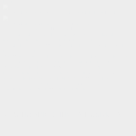
новых
Профессиональные фото с тренировок и награждений
Профессиональную обратную связь от тренера
# ДЛЯ СПОКОЙСТВИЯ РОДИТЕЛЕЙ
На территории сборов круглосуточно дежурит высоко
квалифированный медицинский персонал
Специальная программа для родителей (если хотите ехать
вместе с ребёнком)
Вы сможете ежедневно получать фото и видео отчеты о том,
что происходит на сборах в специальной группе WhatsApp
Возможность в любое время приехать на сборы,
присутствовать на тренировках и наблюдать за процессом
Можете связываться ежедневно со своим ребенком
Круглосуточная охрана на территории сборов
Ежедневная уборка номеров и стирка вещей
# РАСПОРЯДОК ДНЯ ФУТБОЛИСТА