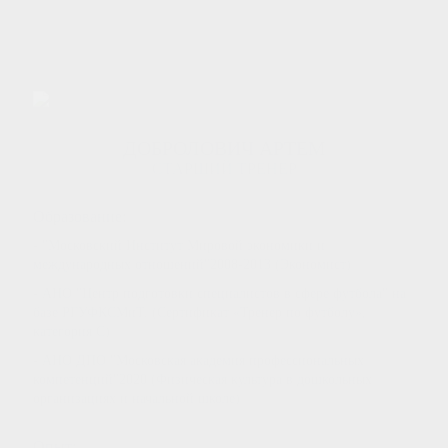
ДОБРОЛОВИЧ АРТЕМ
СТАРШИЙ ТРЕНЕР
Образование:
- "Московский Институт Мировой экономики и
международных отношений"2008-2013 (Экономист)
- АНО "Центр подготовки специалистов в сфере футбола" на
базе РГУФКСМиТ. (Сертификат «Тренер по футболу»,
категория С)
- АНО ДПО "Московская академия профессиональных
компетенций"2020 (Физическая культура в дошкольных
организациях и начальной школе)
Опыт: