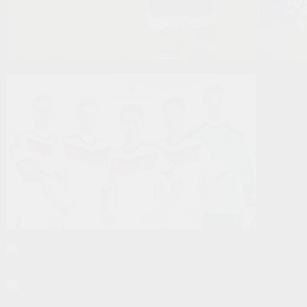
Фирменную футбольную форму
Возможность попасть в проф. клуб Германии
Возможность попасть в проф. клуб Москвы (Динамо, ЦСКА,
Химки, Чертаново и др)
Улучшение текущих футбольных навыков + приобретение