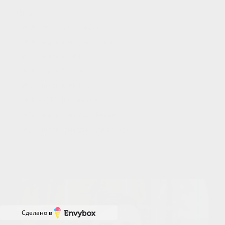
Опыт:
- 2018 - тренер FC Stuttgart
- 2018 - игрок команды «Маштех»
- 2017 - игрок КПФ ЦСКА
- 2016 - игрок ПФК «Спартак»
- 2015 - игрок КПФ ЦСКА
- 2010 – 2012 Невский фронт
- 2008 - игрок команды «Динамо - 2»
- 2007 - игрок команды «Еврострой»
Сделано в