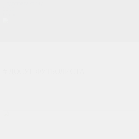
Подготовка ко сну
22:30
Отбой
# ДОСУГ ФУТБОЛИСТА