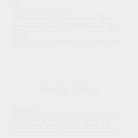
- 2000-2008 Игрок ДЮСШ Химки
- 2009-2013 Игрок НП ФК СпортАкадемКлуб» (Москва)
- 2013-2014 Спортсмен профессионал. АНО "Металлург"
(Липецк)
- 2014-2017 портсмен-профессионал НП "Солярис"(Москва)
СЕМЕНОВ МИХАИЛ
ТРЕНЕР
Образование:
- Национальный государственный университет физической
культуры, спорта и здоровья им. П.Ф. Лесгафта, Санкт-
Петербург по специальности физическая культура и спорт.