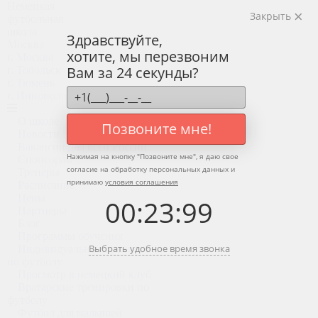
Немецкая
Закрыть
футбольная
школа
Здравствуйте,
Москва
хотите, мы перезвоним
г. Москва
Вам за 24 секунды?
г. Тобольск
г. Тюмень
г. Иннополис
О школе
Позвоните мне!
Новости
Вакансии для всей России
Нажимая на кнопку "
Позвоните мне
", я даю свое
Спонсорам
согласие на обработку персональных данных и
Тренеры
принимаю
условия соглашения
Расписание
Цены
00
:
23
:
99
Партнеры
Блог
Программы обучения
Выбрать удобное время звонка
Индивидуальные тренировки
по футболу
Просмотр в немецкий клуб
Вратарские тренировки по
футболу
Футбол для малышей