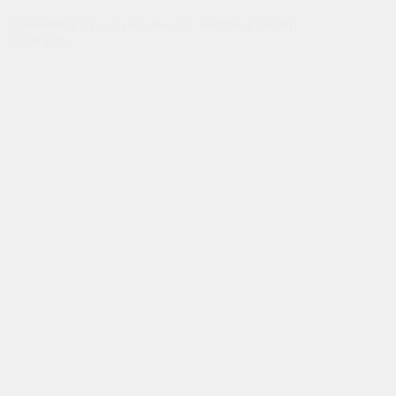
Абонемент 3 раз в неделю ( 12 занятия в месяц)
8 100 руб.
ЗИМНИЙ ФУТБОЛЬНЫЙ ЛАГЕРЬ
2026
Футбольный интенсив в
Кратово Premium
Подмосковье
Четырёхразовое питание
Бассейн
Номера Евростандарт, новое поле
последнего поколения, футбольный