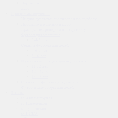
Партнеры
Блог
Программы обучения
Индивидуальные тренировки по футболу
Просмотр в немецкий клуб
Вратарские тренировки по футболу
Футбол для малышей
3-4-5 лет
Секции футбола для детей
5-6-7 лет
8-10 лет
Футбольные секции для подростков
11-12 лет
12-14 лет
14-16 лет
Секция по футболу для девочек
Футбольные сборы для детей
Школы
м. Авиамоторная
м. Павелецкая
м. Тушинская
м. ЦСКА