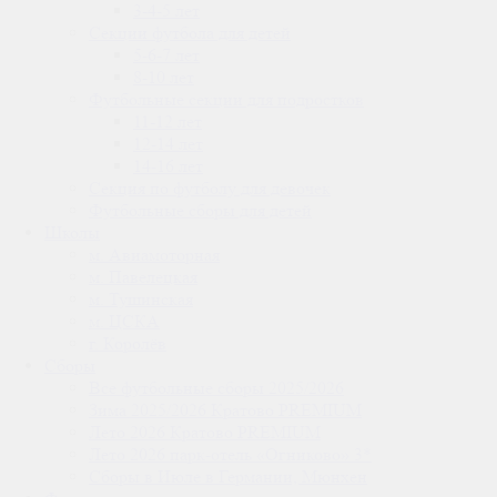
3-4-5 лет
Секции футбола для детей
5-6-7 лет
8-10 лет
Футбольные секции для подростков
11-12 лет
12-14 лет
14-16 лет
Секция по футболу для девочек
Футбольные сборы для детей
Школы
м. Авиамоторная
м. Павелецкая
м. Тушинская
м. ЦСКА
г. Королёв
Сборы
Все футбольные сборы 2025/2026
Зима 2025/2026 Кратово PREMIUM
Лето 2026 Кратово PREMIUM
Лето 2026 парк-отель «Огниково» 3*
Сборы в Июле в Германии, Мюнхен