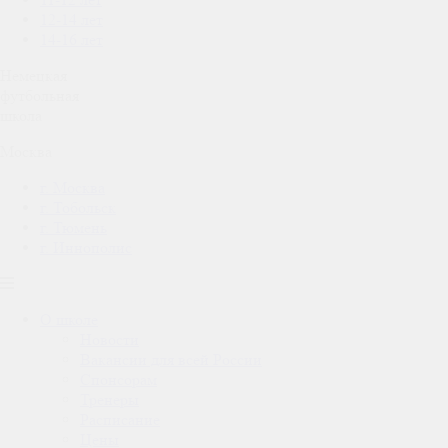
12-14 лет
14-16 лет
Немецкая
футбольная
школа
Москва
г. Москва
г. Тобольск
г. Тюмень
г. Иннополис
О школе
Новости
Вакансии для всей России
Спонсорам
Тренеры
Расписание
Цены