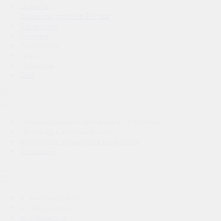
Новости
Вакансии для всей России
Спонсорам
Тренеры
Расписание
Цены
Партнеры
Блог
Индивидуальные тренировки по футболу
Просмотр в немецкий клуб
Вратарские тренировки по футболу
Остальное
м. Авиамоторная
м. Павелецкая
м. Тушинская