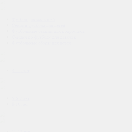
Футбол для малышей
Секции футбола для детей
Футбольные секции для подростков
Секция по футболу для девочек
Футбольные сборы для детей
3-4-5 лет
5-6-7 лет
8-10 лет
11-12 лет