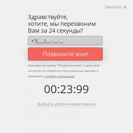
Москва
Закрыть
г. Москва
Здравствуйте,
г. Тобольск
хотите, мы перезвоним
г. Тюмень
Вам за 24 секунды?
г. Иннополис
О школе
Позвоните мне!
Новости
Вакансии для всей России
Нажимая на кнопку "
Позвоните мне
", я даю свое
Спонсорам
согласие на обработку персональных данных и
Тренеры
принимаю
условия соглашения
Расписание
00
:
23
:
99
Цены
Партнеры
Блог
Выбрать удобное время звонка
Программы обучения
Индивидуальные тренировки по футболу
Просмотр в немецкий клуб
Вратарские тренировки по футболу
Футбол для малышей