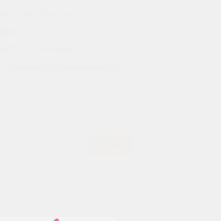
ООО «ФК «Штутгарт»
ИНН 7751526431
ОГРН 5147746411940
© Немецкая футбольная школа 2014
Отправить заявку
Отправить