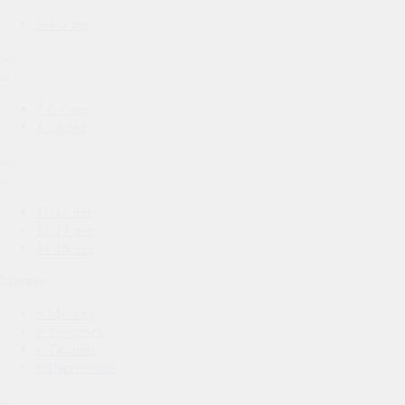
3-4-5 лет
5-6-7 лет
8-10 лет
11-12 лет
12-14 лет
14-16 лет
Москва
г. Москва
г. Тобольск
г. Тюмень
г. Иннополис